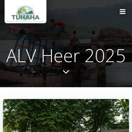
Ga
naar
de
inhoud
ALV Heer 2025